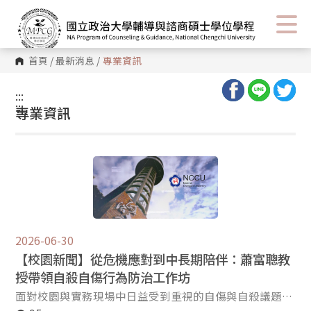
首頁
/
最新消息
/
專業資訊
:::
:::
專業資訊
2026-06-30
【校園新聞】從危機應對到中長期陪伴：蕭富聰教
授帶領自殺自傷行為防治工作坊
面對校園與實務現場中日益受到重視的自傷與自殺議題，