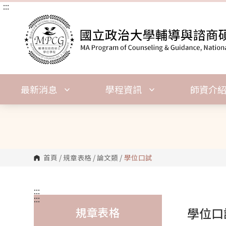
:::
跳
到
主
要
內
容
區
塊
最新消息
學程資訊
師資介
首頁
/
規章表格
/
論文類
/
學位口試
:::
:::
規章表格
學位口