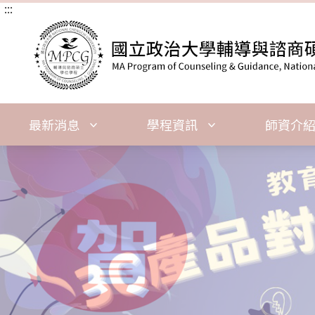
:::
跳
到
主
要
內
容
區
塊
最新消息
學程資訊
師資介