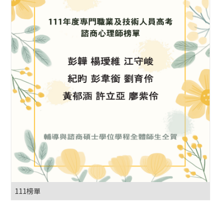
111榜單