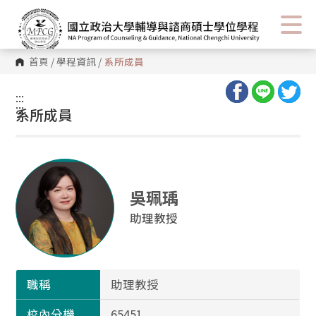
首頁
/
學程資訊
/
系所成員
:::
:::
系所成員
吳珮瑀
助理教授
職稱
助理教授
校內分機
65451