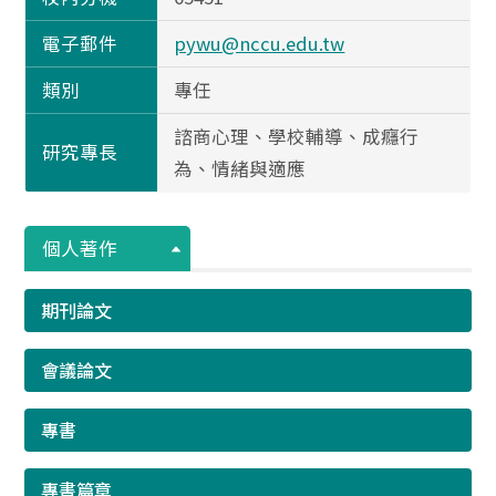
電子郵件
pywu@nccu.edu.tw
類別
專任
諮商心理、學校輔導、成癮行
研究專長
為、情緒與適應
個人著作
期刊論文
會議論文
專書
專書篇章