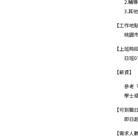
2.
輔
3.
其
【工作地
桃園市
【上班時
日班
0
【薪資】
參考「公
學士級
【可到職
即日起
【需求人