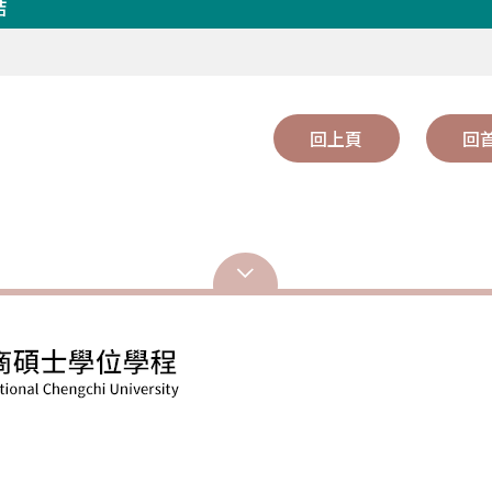
結
回上頁
回