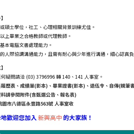
件】
士或碩士學位，社工、心理相關背景訓練尤佳。
學以上畢業之合格教師或代理教師。
備基本電腦文書處理能力。
好的人際協調溝通能力，且需有耐心與少年進行溝通，細心認真
式】
何疑問請洽
(03) 3796996
轉
140
、
141
人事室。
履歷表、成績單(影本)、畢業證書(影本)、退伍令、自傳(親筆書
資料請參閱附件(含甄選公告、報名表)
桃園市八德區永豐路563號 人事室收
摯地歡迎您加入
新興高中
的大家族！