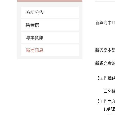
系所公告
新興高中1
榮譽榜
專業資訊
徵才訊息
新興高中
新穎充實
【工作職
四
名
【工作內
1.
處