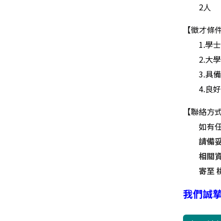
2
人
【徵才條
1.
學
2.
大
3.
具
4.
良
【聯絡方
如有任
請備妥
相關
寄至 
我們誠