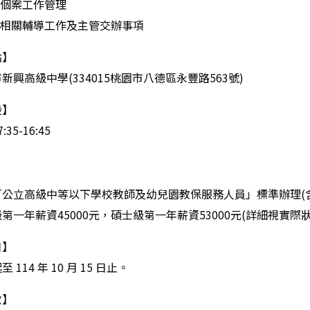
導個案工作管理
他相關輔導工作及主管交辦事項
點】
新興高級中學
(
334015
桃園市八德區永豐路
563
號
)
段】
7:35-16:45
立高級中等以下學校教師及幼兒園教保服務人員」標準辦理
(
第一年薪資
45000
元，碩士級第一年薪資
53000
元
(
詳細視實際
日】
至
114
年
10
月
15
日止。
數】