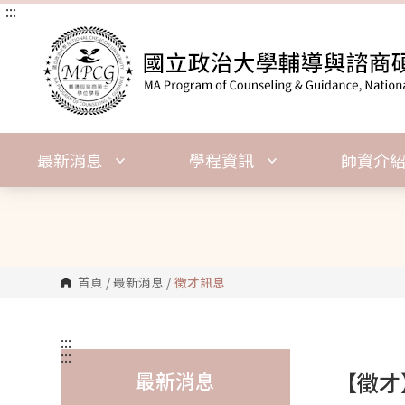
:::
跳
到
主
要
內
容
區
塊
最新消息
學程資訊
師資介
首頁
/
最新消息
/
徵才訊息
:::
:::
最新消息
【徵才