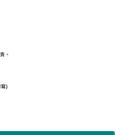
負責。
寫)